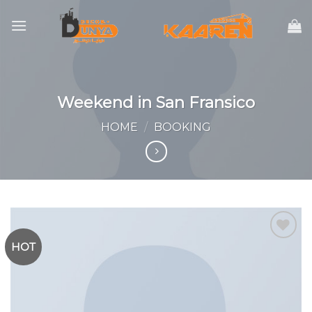
Skip
to
content
Weekend in San Fransico
HOME
/
BOOKING
HOT
Add to
wishlist